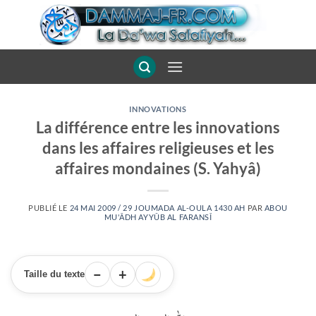
Passer
au
contenu
INNOVATIONS
La différence entre les innovations
dans les affaires religieuses et les
affaires mondaines (S. Yahyâ)
PUBLIÉ LE
24 MAI 2009 / 29 JOUMADA AL-OULA 1430 AH
PAR
ABOU
MU'ÂDH AYYÛB AL FARANSÎ
−
+
Taille du texte