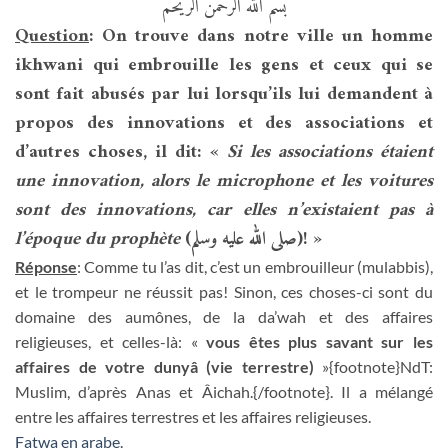
بسم الله الرحمن الريحم
Question
: On trouve dans notre ville un homme
ikhwani qui embrouille les gens et ceux qui se
sont fait abusés par lui lorsqu’ils lui demandent à
propos des innovations et des associations et
d’autres choses, il dit: «
Si les associations étaient
une innovation, alors le microphone et les voitures
sont des innovations, car elles n’existaient pas à
l’époque du prophète
(صلى الله عليه وسلم)! »
Réponse
: Comme tu l’as dit, c’est un embrouilleur (mulabbis),
et le trompeur ne réussit pas! Sinon, ces choses-ci sont du
domaine des aumônes, de la da’wah et des affaires
religieuses, et celles-là: «
vous êtes plus savant sur les
affaires de votre dunyâ (vie terrestre)
»{footnote}NdT:
Muslim, d’après Anas et Âichah.{/footnote}. Il a mélangé
entre les affaires terrestres et les affaires religieuses.
Fatwa en arabe.