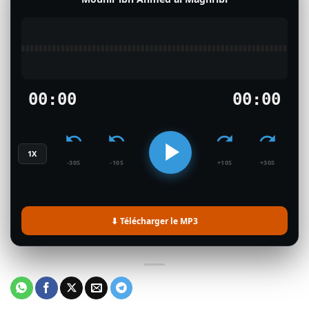
00:00
00:00
1X
-30S
-10S
+10S
+30S
⬇ Télécharger le MP3