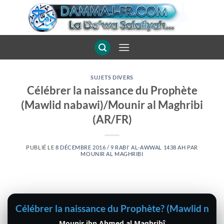
Passer
au
contenu
SUJETS DIVERS
Célébrer la naissance du Prophète
(Mawlid nabawi)/Mounir al Maghribi
(AR/FR)
PUBLIÉ LE
8 DÉCEMBRE 2016 / 9 RABI' AL-AWWAL 1438 AH
PAR
MOUNIR AL MAGHRIBI
Célébrer la naissance du Prophète? (Mawlid nab
Mounir ibn Ahmed al Maghribî