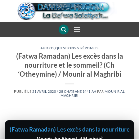
Passer
au
contenu
AUDIOS
,
QUESTIONS & RÉPONSES
(Fatwa Ramadan) Les excès dans la
nourriture et le sommeil? (Ch
‘Otheymine) / Mounir al Maghribî
PUBLIÉ LE
21 AVRIL 2020 / 28 CHA'BÂNE 1441 AH
PAR
MOUNIR AL
MAGHRIBI
(Fatwa Ramadan) Les excès dans la nourriture et 
Mounir ibn Ahmed al Maghribî