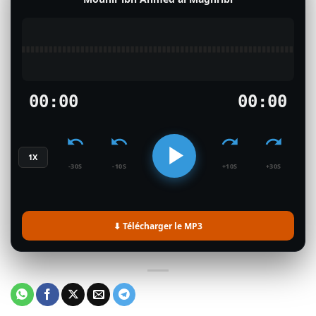
00:00
00:00
1X
-30S
-10S
+10S
+30S
⬇ Télécharger le MP3