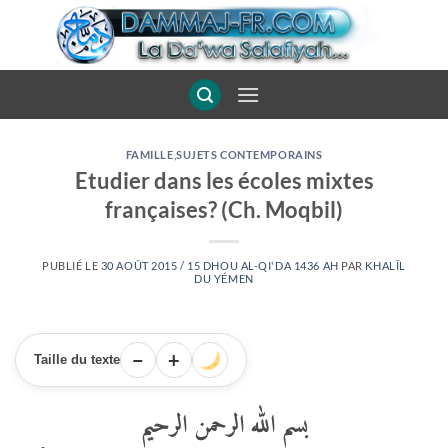
Passer
au
contenu
FAMILLE
,
SUJETS CONTEMPORAINS
Etudier dans les écoles mixtes
françaises? (Ch. Moqbil)
PUBLIÉ LE
30 AOÛT 2015 / 15 DHOU AL-QI'DA 1436 AH
PAR
KHALÎL
DU YÉMEN
−
+
Taille du texte
بسم الله الرحمن الرحيم