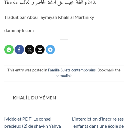
تحفة المجيب على أسئلة الحاضر و الغائب
Tiré de:
p243.
Traduit par Abou Taymiyah Khalîl al Martinîky
dammaj-fr.com
This entry was posted in
Famille
,
Sujets contemporains
. Bookmark the
permalink
.
KHALÎL DU YÉMEN
[vidéo et PDF] Le conseil
L’interdiction d’inscrire ses
précieux (2) de shaykh Yahya
enfants dans une école de