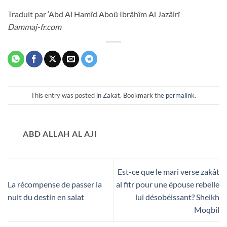
Traduit par ‘Abd Al Hamîd Aboû Ibrâhîm Al Jazâirî
Dammaj-fr.com
This entry was posted in
Zakat
. Bookmark the
permalink
.
ABD ALLAH AL AJI
Est-ce que le mari verse zakât
La récompense de passer la
al fitr pour une épouse rebelle
nuit du destin en salat
lui désobéissant? Sheikh
Moqbil