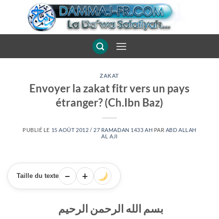
Passer
au
contenu
ZAKAT
Envoyer la zakat fitr vers un pays
étranger? (Ch.Ibn Baz)
PUBLIÉ LE
15 AOÛT 2012 / 27 RAMADAN 1433 AH
PAR
ABD ALLAH
AL AJI
−
+
Taille du texte
بسم الله الرحمن الرحيم