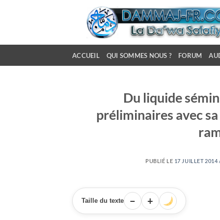
Passer
au
contenu
ACCUEIL
QUI SOMMES NOUS ?
FORUM
AU
Du liquide sémin
préliminaires avec s
ram
PUBLIÉ LE
17 JUILLET 2014
−
+
Taille du texte