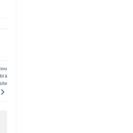
Abou
bi à
site