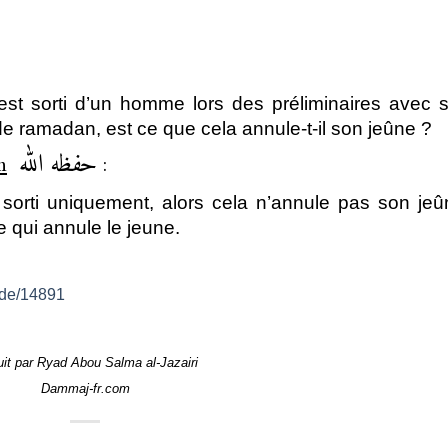
 est sorti d’un homme lors des préliminaires avec 
e ramadan, est ce que cela annule-t-il son jeûne ?
حفظه الله
n
:
t sorti uniquement, alors cela n’annule pas son jeû
 qui annule le jeune.
ode/14891
uit par Ryad Abou Salma al-Jazairi
Dammaj-fr.com