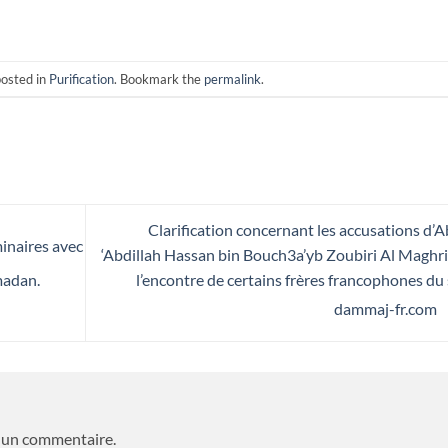
posted in
Purification
. Bookmark the
permalink
.
Clarification concernant les accusations d’
minaires avec
‘Abdillah Hassan bin Bouch3a’yb Zoubiri Al Maghri
l’encontre de certains frères francophones du 
madan.
dammaj-fr.com
 un commentaire.