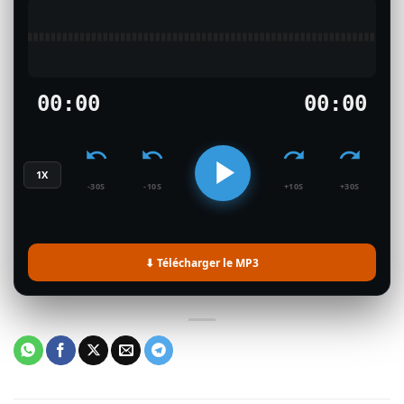
00:00
00:00
1X
-30S
-10S
+10S
+30S
⬇ Télécharger le MP3