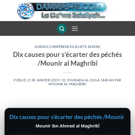
Passer
au
contenu
AUDIOS
,
CONFÉRENCES
,
SUJETS DIVERS
Dix causes pour s’écarter des péchés
/Mounir al Maghribî
PUBLIÉ LE
28 JANVIER 2019 / 22 JOUMADA AL-OULA 1440 AH
PAR
MOUNIR AL MAGHRIBI
Dix causes pour s’écarter des péchés /Mounir al 
Mounir ibn Ahmed al Maghribî