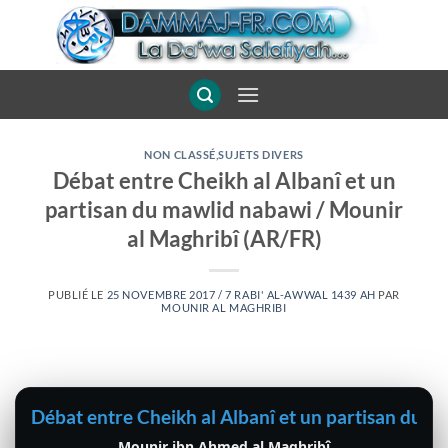
Passer
au
contenu
NON CLASSÉ
,
SUJETS DIVERS
Débat entre Cheikh al Albanî et un
partisan du mawlid nabawi / Mounir
al Maghribî (AR/FR)
PUBLIÉ LE
25 NOVEMBRE 2017 / 7 RABI' AL-AWWAL 1439 AH
PAR
MOUNIR AL MAGHRIBI
Débat entre Cheikh al Albanî et un partisan du 
Mounir ibn Ahmed al Maghribî