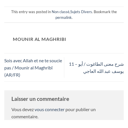
This entry was posted in
Non classé
,
Sujets Divers
. Bookmark the
permalink
.
MOUNIR AL MAGHRIBI
Sois avec Allah et ne te soucie
11 – شرح معنى الطاغوت / أيو
pas / Mounir al Maghribî
يوسف عبد الله العاجي
(AR/FR)
Laisser un commentaire
Vous devez
vous connecter
pour publier un
commentaire.