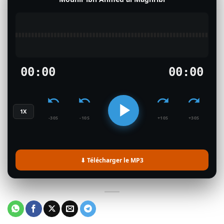
00:00
00:00
1X
-30S
-10S
+10S
+30S
⬇ Télécharger le MP3