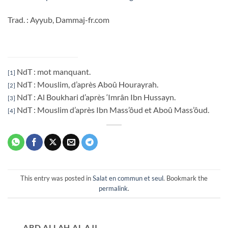
Trad. : Ayyub, Dammaj-fr.com
NdT : mot manquant.
[1]
NdT : Mouslim, d’après Aboû Hourayrah.
[2]
NdT : Al Boukhari d’après ‘Imrân Ibn Hussayn.
[3]
NdT : Mouslim d’après Ibn Mass’ôud et Aboû Mass’ôud.
[4]
This entry was posted in
Salat en commun et seul
. Bookmark the
permalink
.
ABD ALLAH AL AJI