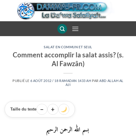
Passer
au
contenu
SALAT EN COMMUN ET SEUL
Comment accomplir la salat assis? (s.
Al Fawzân)
PUBLIÉ LE
6 AOÛT 2012 / 18 RAMADAN 1433 AH
PAR
ABD ALLAH AL
AJI
−
+
Taille du texte
بسم الله الرحمن الرحيم