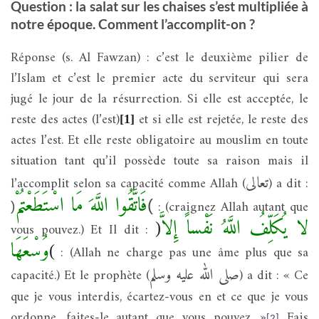
Question : la salat sur les chaises s’est multipliée à
notre époque. Comment l’accomplit-on ?
Réponse (s. Al Fawzan) : c’est le deuxième pilier de
l’Islam et c’est le premier acte du serviteur qui sera
jugé le jour de la résurrection. Si elle est acceptée, le
reste des actes (l’est)
et si elle est rejetée, le reste des
[1]
actes l’est. Et elle reste obligatoire au mouslim en toute
situation tant qu’il possède toute sa raison mais il
تعالى
l’accomplit selon sa capacité comme Allah (
) a dit :
فَاتَّقُوا اللَّهَ مَا اسْتَطَعْتُمْ
)
: (craignez Allah autant que
(
لا يُكَلِّفُ اللَّهُ نَفْساً إِلاَّ
vous pouvez.) Et Il dit :
(
وُسْعَهَا
)
: (Allah ne charge pas une âme plus que sa
صلى الله عليه وسلم
capacité.) Et le prophète (
) a dit : « Ce
que je vous interdis, écartez-vous en et ce que je vous
ordonne, faites-le autant que vous pouvez. »
Fais
[2]