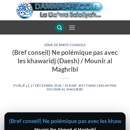
Passer
au
contenu
SÉRIE DE BREFS CONSEILS
(Bref conseil) Ne polémique pas avec
les khawaridj (Daesh) / Mounir al
Maghribî
PUBLIÉ LE
17 DÉCEMBRE 2018 / 10 RABI' ATH-THANI 1440 AH
PAR
MOUNIR AL MAGHRIBI
(Bref conseil) Ne polémique pas avec les khawari
Mounir ibn Ahmed al Maghribî