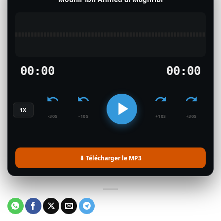
00:00
00:00
1X
-30S
-10S
+10S
+30S
⬇ Télécharger le MP3