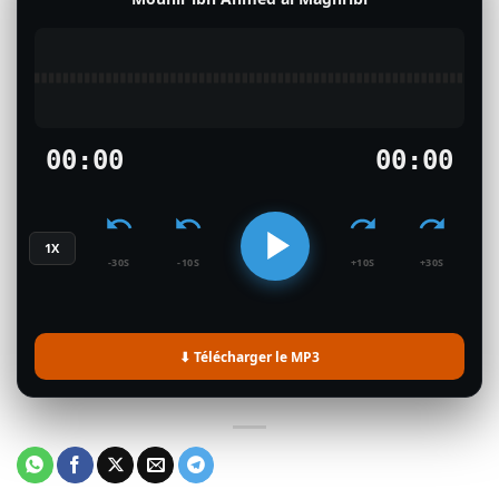
00:00
00:00
1X
-30S
-10S
+10S
+30S
⬇ Télécharger le MP3