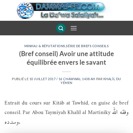
Passer
au
contenu
MINHAJ & RÉFUTATIONS
,
SÉRIE DE BREFS CONSEILS
(Bref conseil) Avoir une attitude
équilibrée envers le savant
PUBLIÉ LE
10 JUILLET 2017 / 16 CHAWWAL 1438 AH
PAR
KHALÎL DU
YÉMEN
Extrait du cours sur Kitâb at Tawhîd, en guise de bref
وفقه الله
conseil. Par Abou Taymiyah Khalîl al Martinîky
وسدده
.