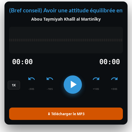
(Bref conseil) Avoir une attitude équilibrée enver
Abou Taymiyah Khalîl al Martinîky
00:00
00:00
1X
-30S
-10S
+10S
+30S
⬇ Télécharger le MP3